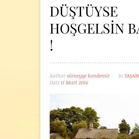
DÜŞTÜYSE
HOŞGELSİN 
!
Author
sümeyye kandemir
In
YAŞA
Date
11 Mart 2016