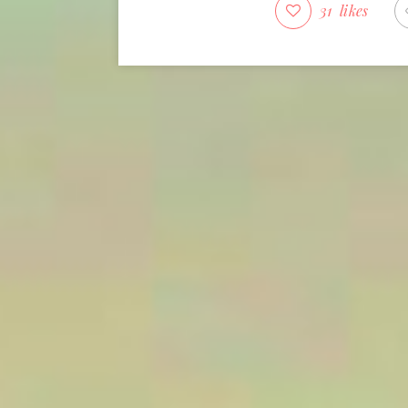
31
likes