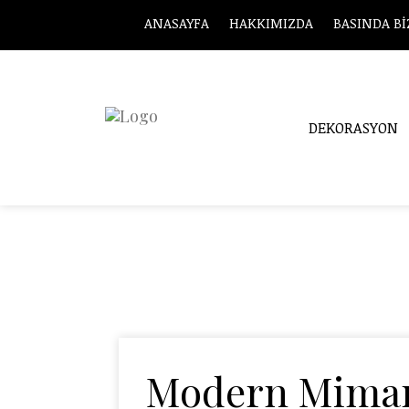
ANASAYFA
HAKKIMIZDA
BASINDA Bİ
DEKORASYON
Tag Archives: Y
Modern Mimar