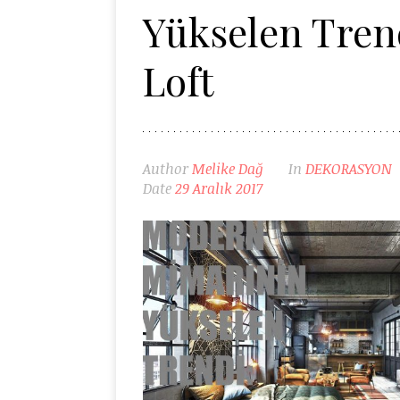
Yükselen Tren
Loft
Author
Melike Dağ
In
DEKORASYON
Date
29 Aralık 2017