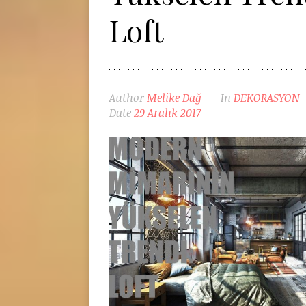
Loft
Author
Melike Dağ
In
DEKORASYON
Date
29 Aralık 2017