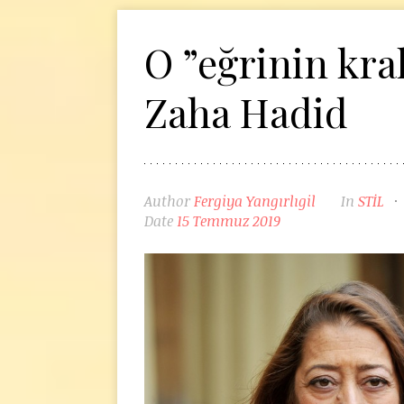
O ”eğrinin kral
Zaha Hadid
Author
Fergiya Yangırlıgil
In
STİL
Date
15 Temmuz 2019