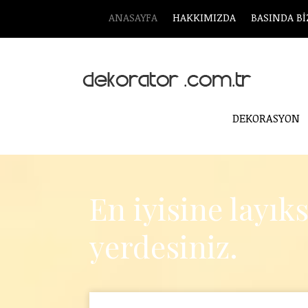
ANASAYFA
HAKKIMIZDA
BASINDA Bİ
DEKORASYON
En iyisine layık
yerdesiniz.