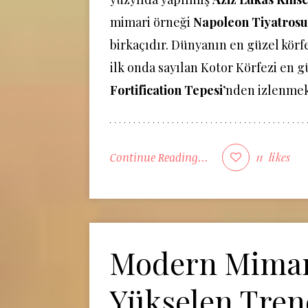
mimari örneği
Napoleon Tiyatrosu
birkaçıdır. Dünyanın en güzel körf
ilk onda sayılan Kotor Körfezi en g
Fortification Tepesi’
nden izlenmek
Continue Reading...
11
likes
Modern Mimar
Yükselen Tren