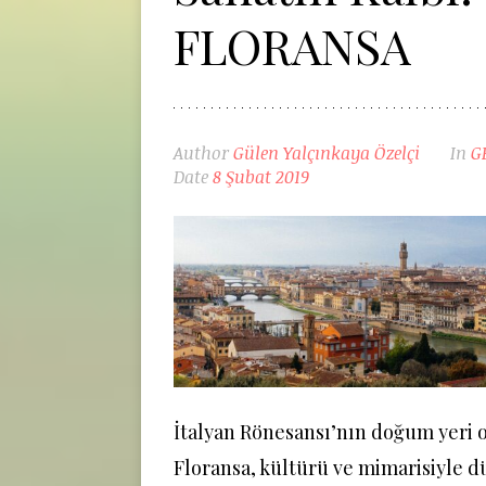
FLORANSA
Author
Gülen Yalçınkaya Özelçi
In
G
Date
8 Şubat 2019
İtalyan Rönesansı’nın doğum yeri o
Floransa, kültürü ve mimarisiyle d