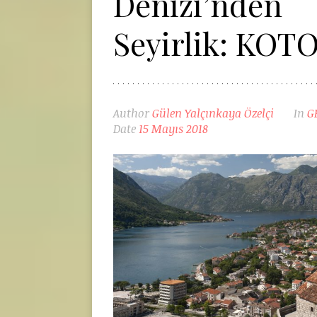
Denizi’nden
Seyirlik: KOT
Author
Gülen Yalçınkaya Özelçi
In
G
Date
15 Mayıs 2018