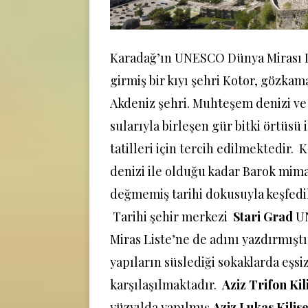
Karadağ’ın UNESCO Dünya Mirası L
girmiş bir kıyı şehri Kotor, gözkama
Akdeniz şehri. Muhteşem denizi v
sularıyla birleşen gür bitki örtüsü 
tatilleri için tercih edilmektedir. K
denizi ile olduğu kadar Barok mimar
değmemiş tarihi dokusuyla keşfedile
Tarihi şehir merkezi
Stari Grad
UN
Miras Liste’ne de adını yazdırmıştı
yapıların süslediği sokaklarda eşsi
karşılaşılmaktadır.
Aziz Trifon Kil
yüzyılda yapılmış
Aziz Lukas Kilise