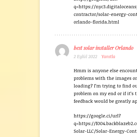
q=https://nyc3.digitalocean
contractor/solar-energy-cont
orlando-florida.html
best solar installer Orlando
2 Eylül 2022
Yanıtla
Hmm is anyone else encoun
problems with the images on
loading? I’m trying to find out
problem on my end or if it’s 
feedback would be greatly ap
https://google.ci/url?
q=https://f004.backblazeb2.
Solar-LLC/Solar-Energy-Cont