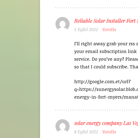
Reliable Solar Installer Fort
5 Eylül 2022
Yanıtla
I’ll right away grab your rss a
your email subscription link
service. Do you’ve any? Plea
so that I could subscribe. Th
http://google.com.et/url?
q=https://sunergysolar.blob.
energy-in-fort-myers/mana
solar energy company Las Ve
8 Eylül 2022
Yanıtla