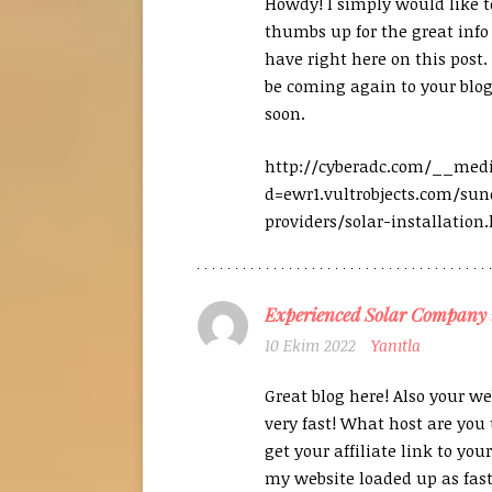
Howdy! I simply would like t
thumbs up for the great inf
have right here on this post. 
be coming again to your blog
soon.
http://cyberadc.com/__med
d=ewr1.vultrobjects.com/sun
providers/solar-installation
Experienced Solar Company 
10 Ekim 2022
Yanıtla
Great blog here! Also your we
very fast! What host are you
get your affiliate link to you
my website loaded up as fast