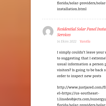
florida/solar-providers/solar
installation.html
Residential Solar Panel Insta
Services
14 Ekim 2022
Yanıtla
I simply couldn’t leave your 
to suggesting that I extreme
usual information a person p
visitors? Is going to be back 
order to inspect new posts
http://www.justjared.com/
el=https://us-southeast-
1.linodeobjects.com/sunergy
florida/solar-providers/solar