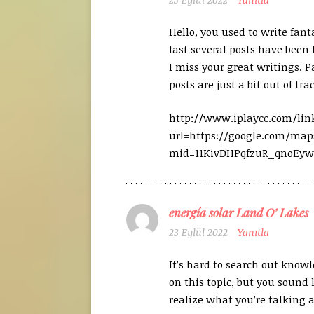
Hello, you used to write fant
last several posts have been
I miss your great writings. P
posts are just a bit out of tr
http://www.iplaycc.com/lin
url=https://google.com/map
mid=11KivDHPqfzuR_qnoEyw
energía solar Land O’ Lakes
23 Eylül 2022
Yanıtla
It’s hard to search out know
on this topic, but you sound 
realize what you’re talking 