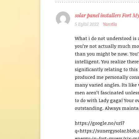
solar panel installers Fort M
5 Eylül 2022
Yanıtla
What i do not understood is
you’re not actually much mo
than you might be now. You’
intelligent. You realize there
significantly relating to this
produced me personally consi
many varied angles. Its lik
men aren’t fascinated unless
to do with Lady gaga! Your o
outstanding. Always maintai
https://google.no/url?
q=https://sunergysolar.blob.
energy-in-fort-myers/six-mi