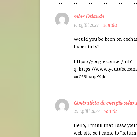
solar Orlando
16 Eylül 2022
Yanıtla
Would you be keen on exch
hyperlinks?
https://google.com.et/url?
q=https://www.youtube.co
v=O39bytqeYqk
Contratista de energía solar
20 Eylül 2022
Yanıtla
Hello, i think that i saw you
web site so i came to “return