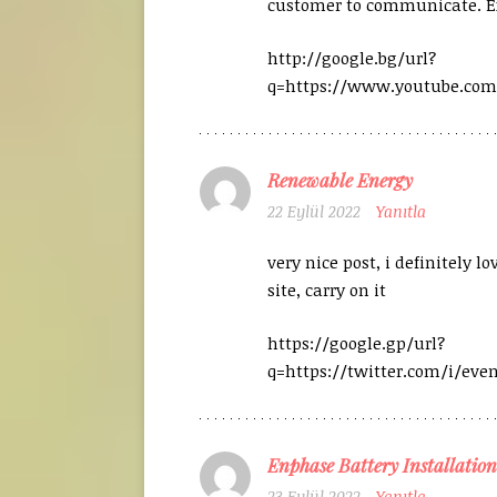
customer to communicate. Ex
http://google.bg/url?
q=https://www.youtube.com
Renewable Energy
22 Eylül 2022
Yanıtla
very nice post, i definitely l
site, carry on it
https://google.gp/url?
q=https://twitter.com/i/eve
Enphase Battery Installation
23 Eylül 2022
Yanıtla