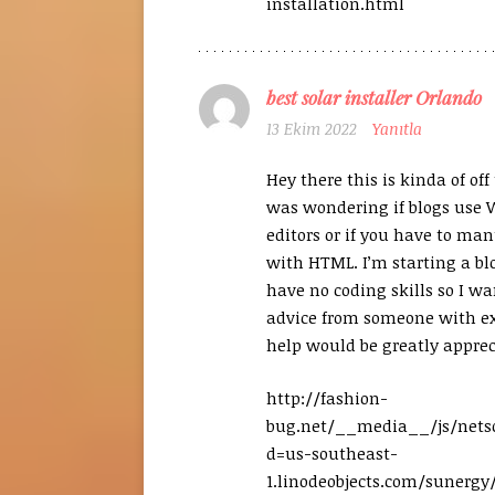
installation.html
best solar installer Orlando
13 Ekim 2022
Yanıtla
Hey there this is kinda of off 
was wondering if blogs use
editors or if you have to ma
with HTML. I’m starting a bl
have no coding skills so I wa
advice from someone with ex
help would be greatly apprec
http://fashion-
bug.net/__media__/js/nets
d=us-southeast-
1.linodeobjects.com/sunergy