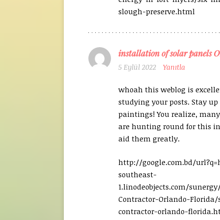
slough-preserve.html
installation of solar panels 
5 Eylül 2022
Yanıtla
whoah this weblog is excellen
studying your posts. Stay up
paintings! You realize, many
are hunting round for this in
aid them greatly.
http://google.com.bd/url?q=
southeast-
1.linodeobjects.com/sunergy
Contractor-Orlando-Florida/
contractor-orlando-florida.h