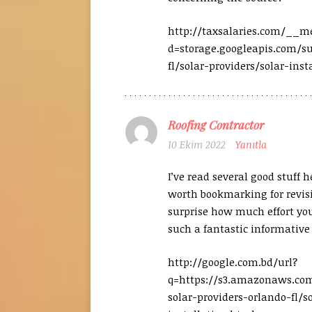
http://taxsalaries.com/__m
d=storage.googleapis.com/s
fl/solar-providers/solar-inst
Roofing Contractor
10 Ekim 2022
Yanıtla
I’ve read several good stuff h
worth bookmarking for revisi
surprise how much effort you
such a fantastic informative
http://google.com.bd/url?
q=https://s3.amazonaws.co
solar-providers-orlando-fl/s