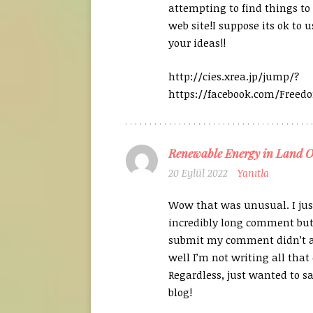
attempting to find things t
web site!I suppose its ok to u
your ideas!!
http://cies.xrea.jp/jump/?
https://facebook.com/Freed
Renewable Energy in Land O
20 Eylül 2022
Yanıtla
Wow that was unusual. I jus
incredibly long comment but 
submit my comment didn’t a
well I’m not writing all that
Regardless, just wanted to sa
blog!