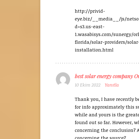
http://privid-
eye.biz/__media__/js/nets
d=s3.us-east-
1.wasabisys.com/sunergy/or
florida/solar-providers/solar
installation.html
best solar energy company O
10 Ekim 2022
Yanıtla
Thank you, I have recently b
for info approximately this su
while and yours is the greate
found out so far. However, w
concerning the conclusion? A
concerning the source?