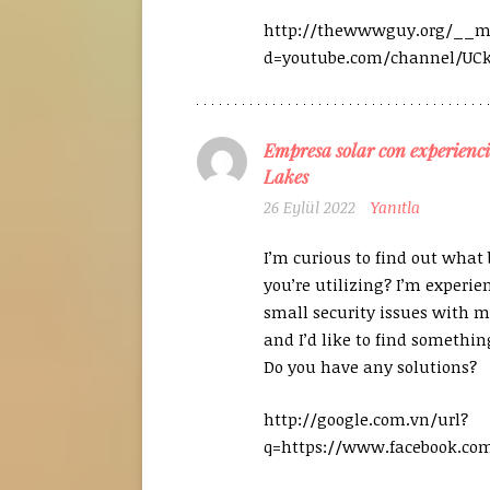
http://thewwwguy.org/__me
d=youtube.com/channel/UCk
Empresa solar con experienc
Lakes
26 Eylül 2022
Yanıtla
I’m curious to find out what
you’re utilizing? I’m experi
small security issues with my
and I’d like to find somethi
Do you have any solutions?
http://google.com.vn/url?
q=https://www.facebook.co