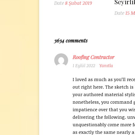
Seyirl
Date
8 Şubat 2019
Date
15 M
3634 comments
Roofing Contractor
1 Eylül 2022
Yanıtla
I loved as much as you’ll rec
out right here. The sketch is 
your authored material styli
nonetheless, you command 
impatience over that you wi
delivering the following. un
unquestionably come more f
as exactly the same nearly a 