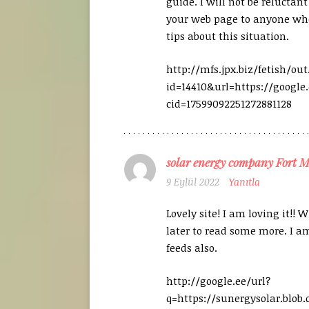
guide. I will not be reluctant
your web page to anyone wh
tips about this situation.
http://mfs.jpx.biz/fetish/out
id=14410&url=https://googl
cid=17599092251272881128
solar energy company Fort M
9 Eylül 2022
Yanıtla
Lovely site! I am loving it!! W
later to read some more. I a
feeds also.
http://google.ee/url?
q=https://sunergysolar.blob.