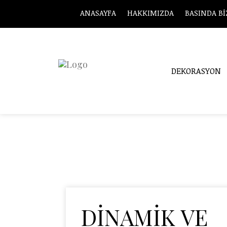
ANASAYFA
HAKKIMIZDA
BASINDA Bİ
DEKORASYON
Tag Archives: a
DİNAMİK VE