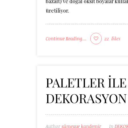
bazalt) ve doğal oksit boyalar kulla
üretiliyor.
Continue Reading...
22
likes
PALETLER İLE
DEKORASYON
Author
sümeyye kandemir
In
DEKO