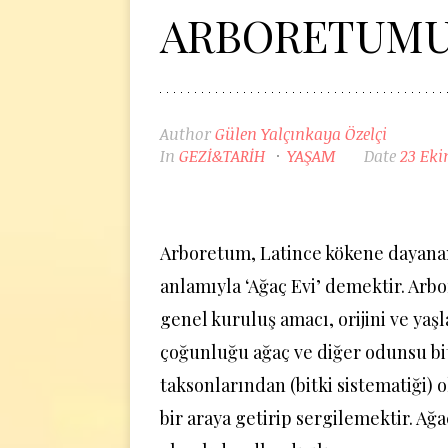
ARBORETUM
Author
Gülen Yalçınkaya Özelçi
In
GEZİ&TARİH
YAŞAM
Date
23 Eki
Arboretum, Latince kökene dayana
anlamıyla ‘Ağaç Evi’ demektir. Arb
genel kuruluş amacı, orijini ve yaşla
çoğunluğu ağaç ve diğer odunsu bi
taksonlarından (bitki sistematiği) o
bir araya getirip sergilemektir. Ağ