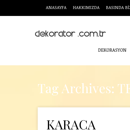
ANASAYFA
HAKKIMIZDA
BASINDA Bİ
DEKORASYON
Tag Archives: 
KARACA