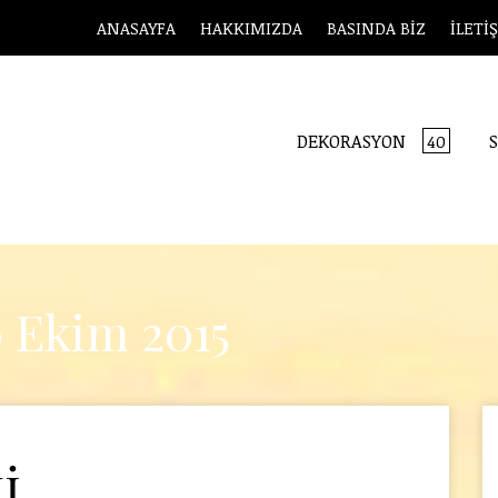
ANASAYFA
HAKKIMIZDA
BASINDA BİZ
İLETİ
DEKORASYON
S
40
0 Ekim 2015
İ