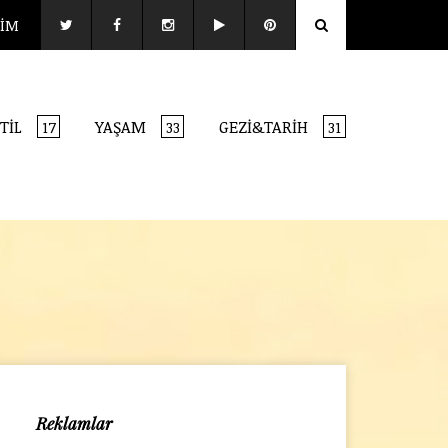
ŞİM
TİL
YAŞAM
GEZİ&TARİH
17
33
31
Reklamlar