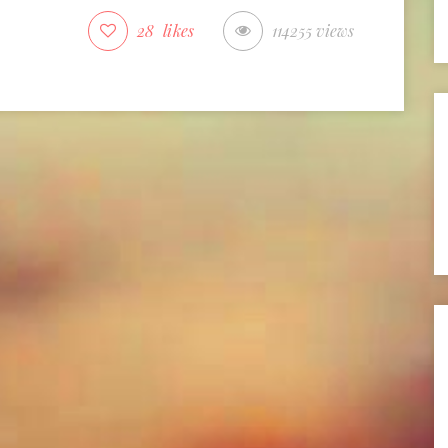
28
likes
114255 views