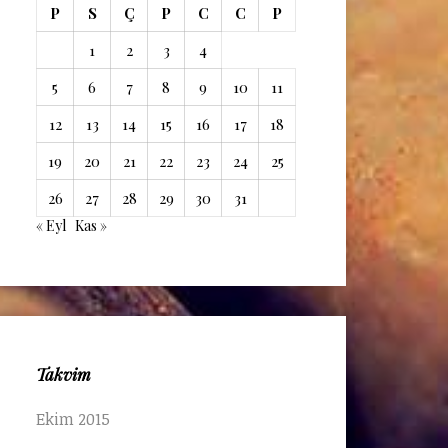
P
S
Ç
P
C
C
P
1
2
3
4
5
6
7
8
9
10
11
12
13
14
15
16
17
18
19
20
21
22
23
24
25
26
27
28
29
30
31
« Eyl
Kas »
Takvim
Ekim 2015