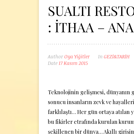
SUALTI REST
: İTHAA – ANA
Author
Oya Yiğitler
In
GEZİ&TARİH
Date
17 Kasım 2015
Teknolojinin gelişmesi, dünyanın 
sonucu insanların zevk ve hayaller
farklılaştı… Her gün ortaya atılan y
bu fikirler etrafında kurulan kuru
şekillenen bir dünya… Akıllı girişi