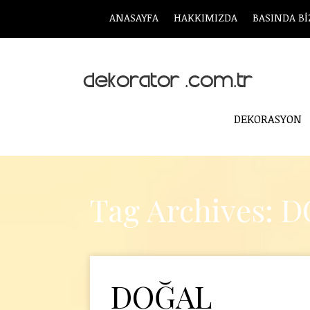
ANASAYFA
HAKKIMIZDA
BASINDA Bİ
DEKORASYON
Tag Archives: 
DOĞAL