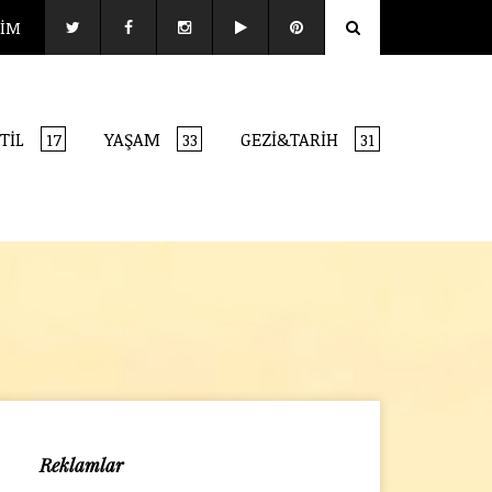
ŞİM
TİL
YAŞAM
GEZİ&TARİH
17
33
31
Reklamlar