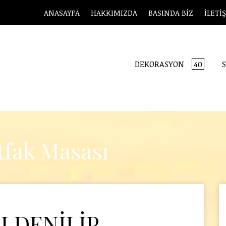
ANASAYFA
HAKKIMIZDA
BASINDA BİZ
İLETİ
DEKORASYON
S
40
tfak Masası
 DENİLİP