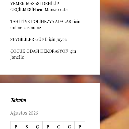
YEMEK MASASI DENİLİP
GEÇİLMESİN
için
Monserrate
TAHİTİ VE POLİNEZYA ADALARI
için
online casino nz
SEVGİLİLER GÜNÜ
için
Joyce
ÇOCUK ODASI DEKORASYON
için
Jonelle
Takvim
Ağustos 2026
P
S
Ç
P
C
C
P