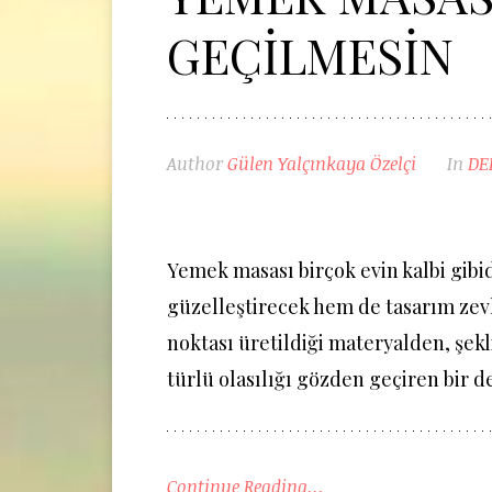
GEÇİLMESİN
Author
Gülen Yalçınkaya Özelçi
In
DE
Yemek masası birçok evin kalbi gibi
güzelleştirecek hem de tasarım zevk
noktası üretildiği materyalden, şek
türlü olasılığı gözden geçiren bir 
Continue Reading...