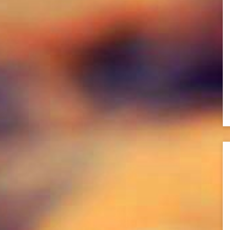
DEKORASYON
40
STİL
17
YAŞAM
33
GEZİ&TARİH
31