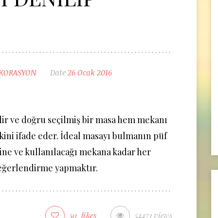
KORASYON
Date
26 Ocak 2016
dir ve doğru seçilmiş bir masa hem mekanı
ini ifade eder. İdeal masayı bulmanın püf
line ve kullanılacağı mekana kadar her
değerlendirme yapmaktır.
50
likes
54471 views