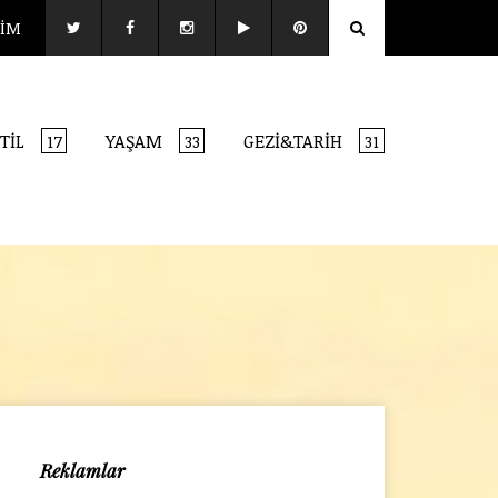
ŞİM
TİL
YAŞAM
GEZİ&TARİH
17
33
31
Reklamlar