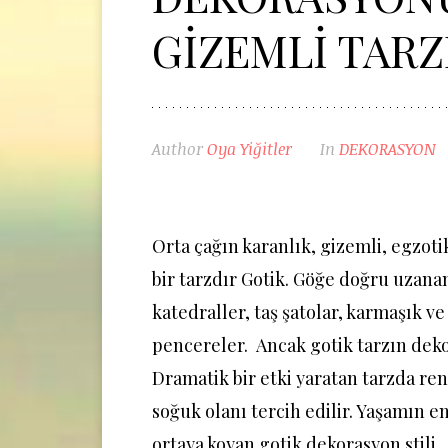
GİZEMLİ TARZ
Author
Oya Yiğitler
In
DEKORASYON
Orta çağın karanlık, gizemli, egzoti
bir tarzdır Gotik. Göğe doğru uzanan 
katedraller, taş şatolar, karmaşık ve
pencereler. Ancak gotik tarzın deko
Dramatik bir etki yaratan tarzda re
soğuk olanı tercih edilir. Yaşamın e
ortaya koyan gotik dekorasyon stili,