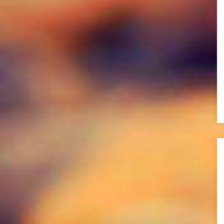
DEKORASYON
40
STİL
17
YAŞAM
33
GEZİ&TARİH
31