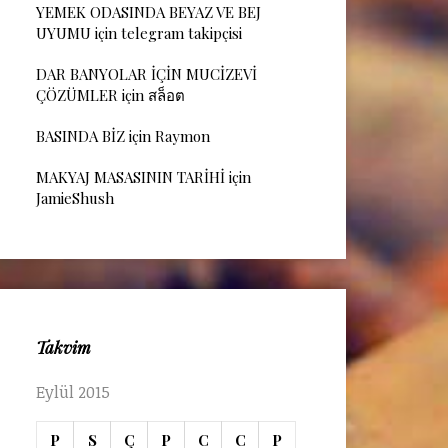
YEMEK ODASINDA BEYAZ VE BEJ
UYUMU
için
telegram takipçisi
DAR BANYOLAR İÇİN MUCİZEVİ
ÇÖZÜMLER
için
สล็อต
BASINDA BİZ
için
Raymon
MAKYAJ MASASININ TARİHİ
için
JamieShush
Takvim
Eylül 2015
P
S
Ç
P
C
C
P