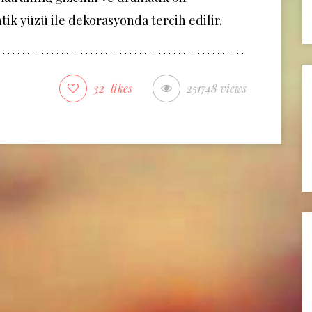
ik yüzü ile dekorasyonda tercih edilir.
32
likes
251748 views