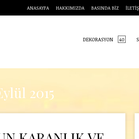
ANASAYFA
HAKKIMIZDA
BASINDA BİZ
İLETİ
DEKORASYON
S
40
Eylül 2015
N KARANLIK VE