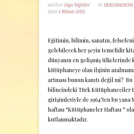
Author
Oya Yiğitler
In
DEKORASYON
Date
1 Nisan 2015
Eğitimin, bilimin, sanatın, felsefen
gelebilecek her şeyin temelidir kit
dünyanın en gelişmiş ülkelerinde k
kütüphaneye olan ilginin azalmama
artması bunun kanıtı değil mi? Bu
bilincindeki Türk Kütüphaneciler 
girişimleriyle de 1964’ten bu yana 
haftası “Kütüphaneler Haftası ” ol
kutlanmaktadır.