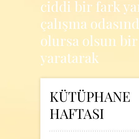
ciddi bir fark ya
çalışma odasınd
olursa olsun bi
yaratarak
KÜTÜPHANE
HAFTASI