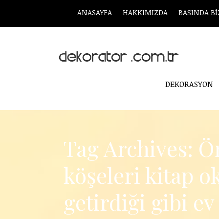
ANASAYFA
HAKKIMIZDA
BASINDA Bİ
DEKORASYON
Tag Archives: Ö
köşeleri kitap 
getirdiği gibi 