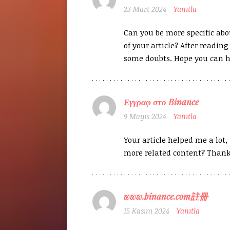
23 Mart 2024
Yanıtla
Can you be more specific abo
of your article? After reading i
some doubts. Hope you can 
Εγγραφ στο Binance
9 Mayıs 2024
Yanıtla
Your article helped me a lot,
more related content? Thank
www.binance.com註冊
15 Kasım 2024
Yanıtla