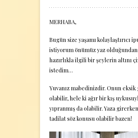
MERHABA,
Bugün size yaşamı kolaylaştırıcı i
istiyorum önümüz yaz olduğundan 
hazırlıkla ilgili bir şeylerin altını 
istedim…
Yuvanız mabedinizdir. Onun eksik 
olabilir, hele ki ağır bir kış uykusu
yıpranmış da olabilir. Yaza girerken 
tadilat söz konusu olabilir bazen!