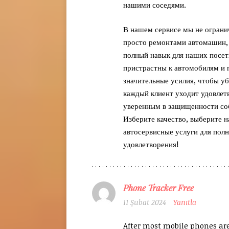
нашими соседями.
В нашем сервисе мы не ограни
просто ремонтами автомашин,
полный навык для наших посе
пристрастны к автомобилям и 
значительные усилия, чтобы уб
каждый клиент уходит удовле
уверенным в защищенности соб
Изберите качество, выберите 
автосервисные услуги для пол
удовлетворения!
Phone Tracker Free
11 Şubat 2024
Yanıtla
After most mobile phones are