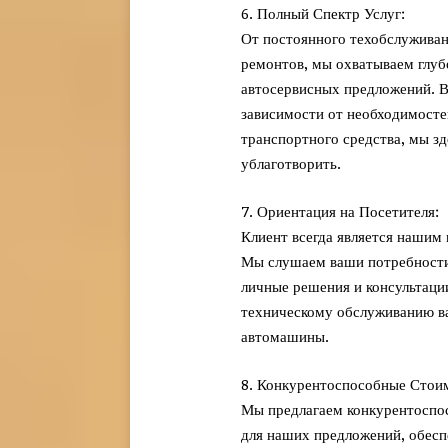
6. Полный Спектр Услуг:
От постоянного техобслужива
ремонтов, мы охватываем глуб
автосервисных предложений. 
зависимости от необходимосте
транспортного средства, мы зд
ублаготворить.
7. Ориентация на Посетителя:
Клиент всегда является нашим
Мы слушаем ваши потребности
личные решения и консультаци
техническому обслуживанию в
автомашины.
8. Конкурентоспособные Стои
Мы предлагаем конкурентоспо
для наших предложений, обесп