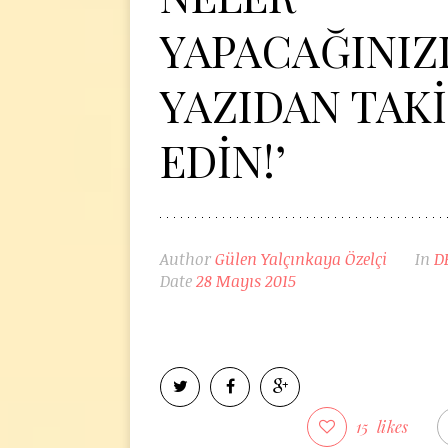
YAPACAĞINIZ
YAZIDAN TAKİ
EDİN!’
Author
Gülen Yalçınkaya Özelçi
In
D
Date
28 Mayıs 2015
15
likes