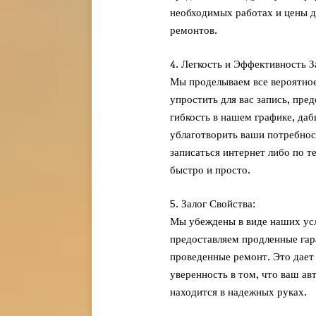
необходимых работах и цены 
ремонтов.
4. Легкость и Эффективность З
Мы проделываем все вероятное
упростить для вас запись, пред
гибкость в нашем графике, даб
ублаготворить ваши потребнос
записаться интернет либо по т
быстро и просто.
5. Залог Свойства:
Мы убеждены в виде наших ус
предоставляем продленные гар
проведенные ремонт. Это дает 
уверенность в том, что ваш ав
находится в надежных руках.