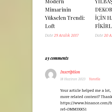
Modern
YILBAŞ
Mimarinin
DEKO
Yükselen Trendi:
İÇİN 
Loft
FİKİR
Date
29 Aralık 2017
Date
20 A
23 comments
Inscription
18 Haziran 2023
Yanıtla
Your article helped me a lot,
more related content? Thank
https://www.binance.com/fr
ref=OMM3XK51