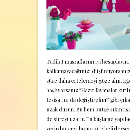
Tadilat masraflarını iyi hesaplayın.
kalkamayacağınızı düşünüyorsanız, 
süre daha ertelemeyi göze alın. Eğe
başlıyorsanız “Hazır fayanslar kır
tesisatını da değiştirelim” gibi çı
uzak durun. Bu hem bütçe sıkıntısı
de süreyi uzatır. En başta ne yapıl
verip bütçeyi buna göre belirlersen