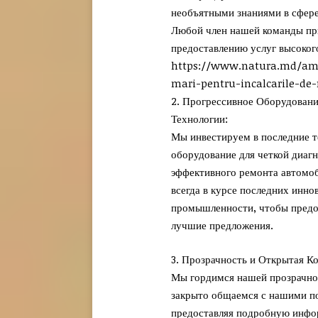
необъятными знаниями в сфере
Любой член нашей команды пр
предоставлению услуг высокого
https://www.natura.md/am
mari-pentru-incalcarile-de
2. Прогрессивное Оборудовани
Технологии:
Мы инвестируем в последние т
оборудование для четкой диагн
эффективного ремонта автомо
всегда в курсе последних инно
промышленности, чтобы предо
лучшие предложения.
3. Прозрачность и Открытая К
Мы гордимся нашей прозрачно
закрыто общаемся с нашими п
предоставляя подробную инф