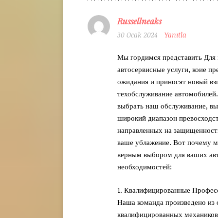
Russellneaks
30 Ocak 2024
Yanıtla
Мы гордимся представить Для 
автосервисные услуги, коие пр
ожидания и приносят новый взг
техобслуживание автомобилей
выбрать наш обслуживание, вы
широкий диапазон превосходст
направленных на защищенность
ваше ублажение. Вот почему 
верным выбором для ваших ав
необходимостей:
1. Квалифицированные Профес
Наша команда произведено из
квалифицированных механиков