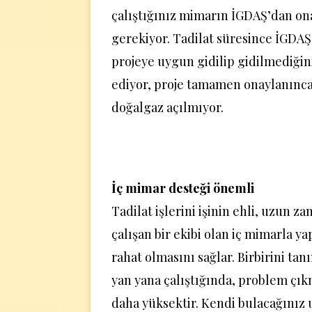
çalıştığınız mimarın İGDAŞ’dan on
gerekiyor. Tadilat süresince İGDAŞ 
projeye uygun gidilip gidilmediğin
ediyor, proje tamamen onaylanınca
doğalgaz açılmıyor.
İç mimar desteği önemli
Tadilat işlerini işinin ehli, uzun 
çalışan bir ekibi olan iç mimarla ya
rahat olmasını sağlar. Birbirini ta
yan yana çalıştığında, problem çıkm
daha yüksektir. Kendi bulacağınız u