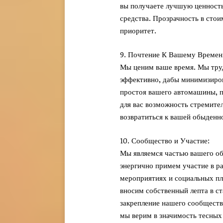
вы получаете лучшую ценность
средства. Прозрачность в сто
приоритет.
9. Почтение К Вашему Времен
Мы ценим ваше время. Мы тру
эффективно, дабы минимизиро
простоя вашего автомашины, п
для вас возможность стремите
возвратиться к вашей обыденн
10. Сообщество и Участие:
Мы являемся частью вашего о
энергично примем участие в р
мероприятиях и социальных п
вносим собственный лепта в ст
закрепление нашего сообществ
мы верим в значимость тесных